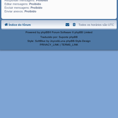
Responder mensagens:
Proibido
Editar mensagens:
Proibido
Excluir mensagens:
Proibido
Enviar anexos:
Proibido
Índice do fórum
Todos os horários são
UTC
Powered by
phpBB
® Forum Software © phpBB Limited
Traduzido por:
Suporte phpBB
Style: SoftBlue by Joyce&Luna
phpBB-Style-Design
PRIVACY_LINK
|
TERMS_LINK