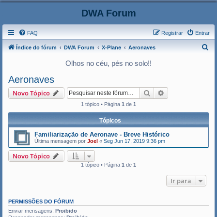
DWA Forum
FAQ
Registrar
Entrar
P
Índice do fórum
DWA Forum
X-Plane
Aeronaves
e
Olhos no céu, pés no solo!!
s
Aeronaves
q
Pesquisar
Pesquisa avança
Novo Tópico
u
1 tópico • Página
1
de
1
i
s
Tópicos
a
Familiarização de Aeronave - Breve Histórico
r
Última mensagem por
Joel
«
Seg Jun 17, 2019 9:36 pm
Novo Tópico
1 tópico • Página
1
de
1
Ir para
PERMISSÕES DO FÓRUM
Enviar mensagens:
Proibido