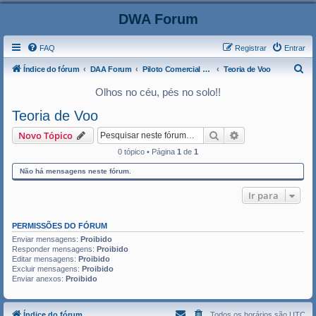
DWA Forum
FAQ
Registrar
Entrar
P
Índice do fórum
DAA Forum
Piloto Comercial de Avião
Teoria de Voo
e
Olhos no céu, pés no solo!!
s
Teoria de Voo
q
Pesquisar
Pesquisa avança
Novo Tópico
u
0 tópico • Página
1
de
1
i
s
Não há mensagens neste fórum.
a
Ir para
r
PERMISSÕES DO FÓRUM
Enviar mensagens:
Proibido
Responder mensagens:
Proibido
Editar mensagens:
Proibido
Excluir mensagens:
Proibido
Enviar anexos:
Proibido
Índice do fórum
Todos os horários são
UTC