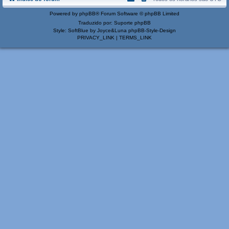
Powered by
phpBB
® Forum Software © phpBB Limited
Traduzido por:
Suporte phpBB
Style: SoftBlue by Joyce&Luna
phpBB-Style-Design
PRIVACY_LINK
|
TERMS_LINK