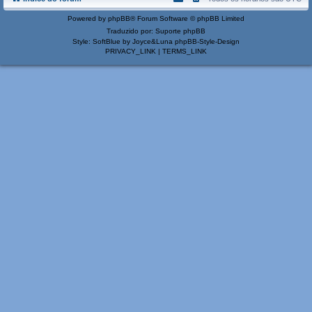
Powered by
phpBB
® Forum Software © phpBB Limited
Traduzido por:
Suporte phpBB
Style: SoftBlue by Joyce&Luna
phpBB-Style-Design
PRIVACY_LINK
|
TERMS_LINK