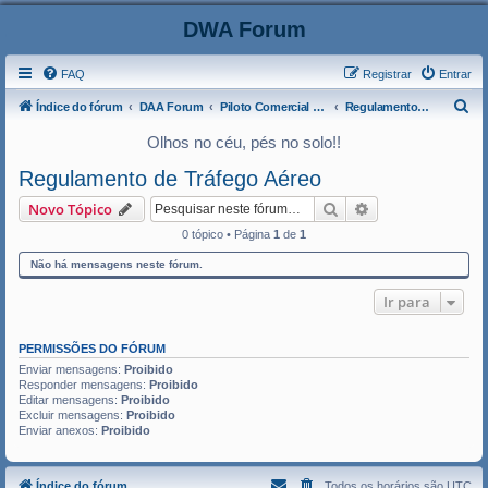
DWA Forum
FAQ
Registrar
Entrar
P
Índice do fórum
DAA Forum
Piloto Comercial de Avião
Regulamento de Tráfego Aéreo
e
Olhos no céu, pés no solo!!
s
Regulamento de Tráfego Aéreo
q
Pesquisar
Pesquisa avança
Novo Tópico
u
0 tópico • Página
1
de
1
i
s
Não há mensagens neste fórum.
a
Ir para
r
PERMISSÕES DO FÓRUM
Enviar mensagens:
Proibido
Responder mensagens:
Proibido
Editar mensagens:
Proibido
Excluir mensagens:
Proibido
Enviar anexos:
Proibido
Índice do fórum
Todos os horários são
UTC