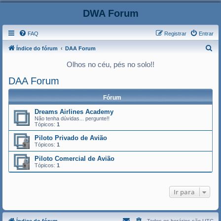
DWA Forum
FAQ
Registrar
Entrar
P
Índice do fórum
DAA Forum
e
Olhos no céu, pés no solo!!
s
DAA Forum
q
u
Fórum
i
Dreams Airlines Academy
Não tenha dúvidas... pergunte!!
s
Tópicos:
1
a
Piloto Privado de Avião
r
Tópicos:
1
Piloto Comercial de Avião
Tópicos:
1
Ir para