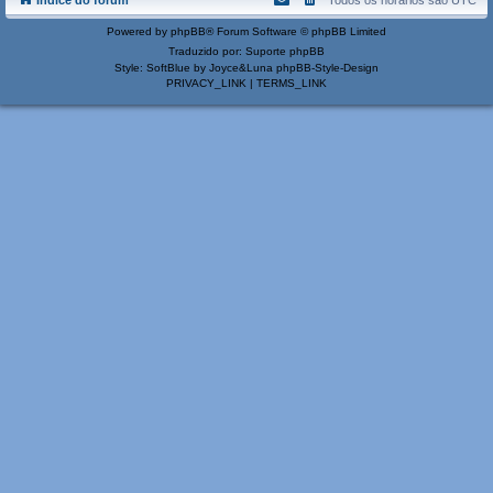
Índice do fórum
Todos os horários são
UTC
Powered by
phpBB
® Forum Software © phpBB Limited
Traduzido por:
Suporte phpBB
Style: SoftBlue by Joyce&Luna
phpBB-Style-Design
PRIVACY_LINK
|
TERMS_LINK