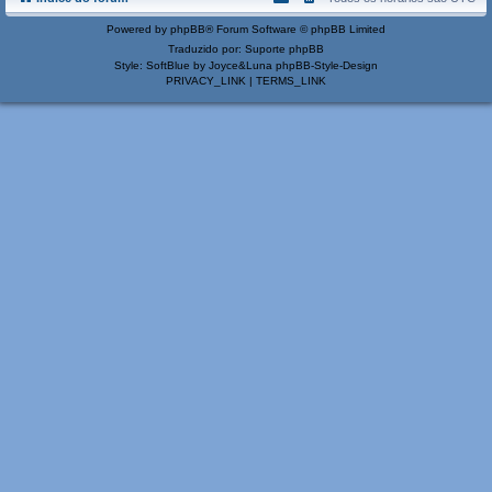
Powered by
phpBB
® Forum Software © phpBB Limited
Traduzido por:
Suporte phpBB
Style: SoftBlue by Joyce&Luna
phpBB-Style-Design
PRIVACY_LINK
|
TERMS_LINK