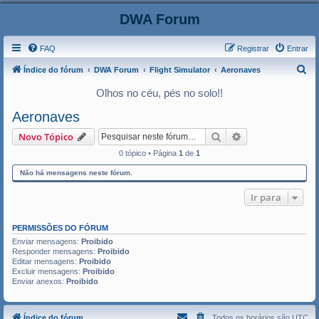
DWA Forum
FAQ
Registrar
Entrar
P
Índice do fórum
DWA Forum
Flight Simulator
Aeronaves
e
Olhos no céu, pés no solo!!
s
Aeronaves
q
Pesquisar
Pesquisa avança
Novo Tópico
u
0 tópico • Página
1
de
1
i
s
Não há mensagens neste fórum.
a
Ir para
r
PERMISSÕES DO FÓRUM
Enviar mensagens:
Proibido
Responder mensagens:
Proibido
Editar mensagens:
Proibido
Excluir mensagens:
Proibido
Enviar anexos:
Proibido
Índice do fórum
Todos os horários são
UTC