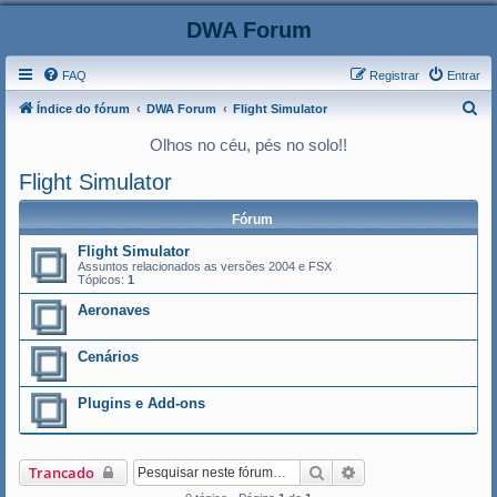
DWA Forum
FAQ
Registrar
Entrar
P
Índice do fórum
DWA Forum
Flight Simulator
e
Olhos no céu, pés no solo!!
s
Flight Simulator
q
u
Fórum
i
Flight Simulator
Assuntos relacionados as versões 2004 e FSX
s
Tópicos:
1
a
Aeronaves
r
Cenários
Plugins e Add-ons
Pesquisar
Pesquisa avançada
Trancado