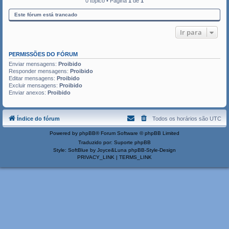
0 tópico • Página
1
de
1
Este fórum está trancado
Ir para
PERMISSÕES DO FÓRUM
Enviar mensagens:
Proibido
Responder mensagens:
Proibido
Editar mensagens:
Proibido
Excluir mensagens:
Proibido
Enviar anexos:
Proibido
Índice do fórum
Todos os horários são
UTC
Powered by
phpBB
® Forum Software © phpBB Limited
Traduzido por:
Suporte phpBB
Style: SoftBlue by Joyce&Luna
phpBB-Style-Design
PRIVACY_LINK
|
TERMS_LINK