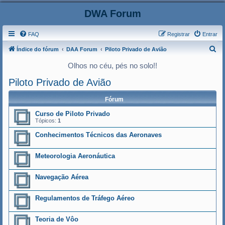
DWA Forum
FAQ
Registrar
Entrar
P
Índice do fórum
DAA Forum
Piloto Privado de Avião
e
Olhos no céu, pés no solo!!
s
Piloto Privado de Avião
q
u
Fórum
i
Curso de Piloto Privado
Tópicos:
1
s
a
Conhecimentos Técnicos das Aeronaves
r
Meteorologia Aeronáutica
Navegação Aérea
Regulamentos de Tráfego Aéreo
Teoria de Vôo