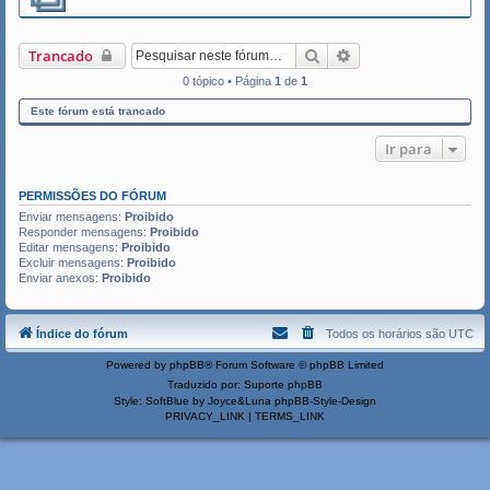
Pesquisar
Pesquisa avançada
Trancado
0 tópico • Página
1
de
1
Este fórum está trancado
Ir para
PERMISSÕES DO FÓRUM
Enviar mensagens:
Proibido
Responder mensagens:
Proibido
Editar mensagens:
Proibido
Excluir mensagens:
Proibido
Enviar anexos:
Proibido
Índice do fórum
Todos os horários são
UTC
Powered by
phpBB
® Forum Software © phpBB Limited
Traduzido por:
Suporte phpBB
Style: SoftBlue by Joyce&Luna
phpBB-Style-Design
PRIVACY_LINK
|
TERMS_LINK