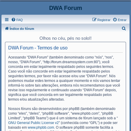
DWA Forum
FAQ
Registrar
Entrar
P
Índice do fórum
e
Olhos no céu, pés no solo!!
s
DWA Forum - Termos de uso
q
u
Acessando “DWA Forum” (também denominado como “nós”, “nos”,
nosso, “DWA Forum”, “http://forum.dreamssystem.com:80”), você
i
concorda em estar legalmente respaldado pelos seguintes termos.
s
Caso você não concorde em estar legalmente respaldado pelos
seguintes termos, por favor não acesse e/ou use “DWA Forum”. Nós
a
podemos mudar estes termos a qualquer momento e nós vamos tentar
r
informá-lo sobre tais alterações, embora nós recomendamos que você
revise isso regularmente e continuado usando “DWA Forum” depois,
significa que você concorda em ser legalmente respaldado pelos
termos e/ou atualizações alteradas.
Nossos fóruns são desenvolvidos por phpBB (também denominado
como “eles”, “deles”, “phpBB software”, “www.phpbb.com”, “phpBB
Limited”, “phpBB Teams”) que é um sistema de fórum lançado sob a “
GNU General Public License v2
” (conhecida como “GPL”) e pode ser
baixado em
www.phpbb.com
. O software phpBB somente facilita a