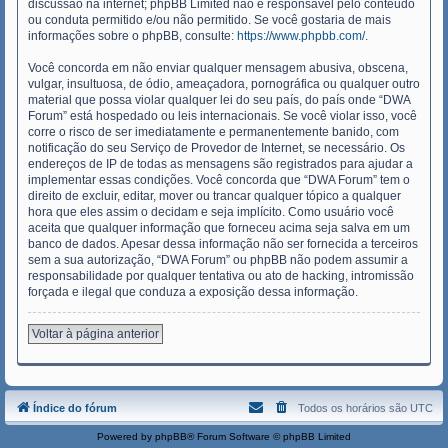
discussão na internet; phpBB Limited não é responsável pelo conteúdo
ou conduta permitido e/ou não permitido. Se você gostaria de mais
informações sobre o phpBB, consulte:
https://www.phpbb.com/
.
Você concorda em não enviar qualquer mensagem abusiva, obscena,
vulgar, insultuosa, de ódio, ameaçadora, pornográfica ou qualquer outro
material que possa violar qualquer lei do seu país, do país onde “DWA
Forum” está hospedado ou leis internacionais. Se você violar isso, você
corre o risco de ser imediatamente e permanentemente banido, com
notificação do seu Serviço de Provedor de Internet, se necessário. Os
endereços de IP de todas as mensagens são registrados para ajudar a
implementar essas condições. Você concorda que “DWA Forum” tem o
direito de excluir, editar, mover ou trancar qualquer tópico a qualquer
hora que eles assim o decidam e seja implícito. Como usuário você
aceita que qualquer informação que forneceu acima seja salva em um
banco de dados. Apesar dessa informação não ser fornecida a terceiros
sem a sua autorização, “DWA Forum” ou phpBB não podem assumir a
responsabilidade por qualquer tentativa ou ato de hacking, intromissão
forçada e ilegal que conduza a exposição dessa informação.
Voltar à página anterior
Índice do fórum
Todos os horários são
UTC
Powered by
phpBB
® Forum Software © phpBB Limited