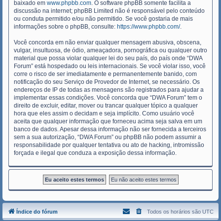
baixado em
www.phpbb.com
. O software phpBB somente facilita a
discussão na internet; phpBB Limited não é responsável pelo conteúdo
ou conduta permitido e/ou não permitido. Se você gostaria de mais
informações sobre o phpBB, consulte:
https://www.phpbb.com/
.
Você concorda em não enviar qualquer mensagem abusiva, obscena,
vulgar, insultuosa, de ódio, ameaçadora, pornográfica ou qualquer outro
material que possa violar qualquer lei do seu país, do país onde “DWA
Forum” está hospedado ou leis internacionais. Se você violar isso, você
corre o risco de ser imediatamente e permanentemente banido, com
notificação do seu Serviço de Provedor de Internet, se necessário. Os
endereços de IP de todas as mensagens são registrados para ajudar a
implementar essas condições. Você concorda que “DWA Forum” tem o
direito de excluir, editar, mover ou trancar qualquer tópico a qualquer
hora que eles assim o decidam e seja implícito. Como usuário você
aceita que qualquer informação que forneceu acima seja salva em um
banco de dados. Apesar dessa informação não ser fornecida a terceiros
sem a sua autorização, “DWA Forum” ou phpBB não podem assumir a
responsabilidade por qualquer tentativa ou ato de hacking, intromissão
forçada e ilegal que conduza a exposição dessa informação.
Índice do fórum
Todos os horários são
UTC