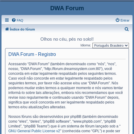
DWA Forum
FAQ
Entrar
P
Índice do fórum
e
Olhos no céu, pés no solo!!
s
Idioma:
q
DWA Forum - Registro
u
Acessando “DWA Forum” (também denominado como “nós”, “nos”,
i
nosso, “DWA Forum”, “http://forum.dreamssystem.com:80”), você
s
concorda em estar legalmente respaldado pelos seguintes termos.
Caso você não concorde em estar legalmente respaldado pelos
a
seguintes termos, por favor não acesse e/ou use “DWA Forum”. Nós
r
podemos mudar estes termos a qualquer momento e nós vamos tentar
informá-lo sobre tais alterações, embora nós recomendamos que você
revise isso regularmente e continuado usando “DWA Forum” depois,
significa que você concorda em ser legalmente respaldado pelos
termos e/ou atualizações alteradas.
Nossos fóruns são desenvolvidos por phpBB (também denominado
como “eles”, “deles”, “phpBB software”, “www.phpbb.com”, “phpBB
Limited”, “phpBB Teams”) que é um sistema de fórum lançado sob a “
GNU General Public License v2
” (conhecida como “GPL”) e pode ser