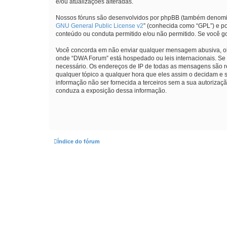
e/ou atualizações alteradas.
Nossos fóruns são desenvolvidos por phpBB (também denomina
GNU General Public License v2
” (conhecida como “GPL”) e p
conteúdo ou conduta permitido e/ou não permitido. Se você g
Você concorda em não enviar qualquer mensagem abusiva, obsce
onde “DWA Forum” está hospedado ou leis internacionais. Se v
necessário. Os endereços de IP de todas as mensagens são reg
qualquer tópico a qualquer hora que eles assim o decidam e 
informação não ser fornecida a terceiros sem a sua autorizaç
conduza a exposição dessa informação.
Índice do fórum