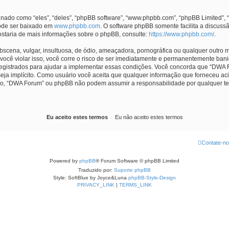
do como “eles”, “deles”, “phpBB software”, “www.phpbb.com”, “phpBB Limited”, 
ode ser baixado em
www.phpbb.com
. O software phpBB somente facilita a discuss
ostaria de mais informações sobre o phpBB, consulte:
https://www.phpbb.com/
.
na, vulgar, insultuosa, de ódio, ameaçadora, pornográfica ou qualquer outro mat
ocê violar isso, você corre o risco de ser imediatamente e permanentemente banid
istrados para ajudar a implementar essas condições. Você concorda que “DWA Foru
seja implícito. Como usuário você aceita que qualquer informação que forneceu 
ão, “DWA Forum” ou phpBB não podem assumir a responsabilidade por qualquer tent
Contate-n
Powered by
phpBB
® Forum Software © phpBB Limited
Traduzido por:
Suporte phpBB
Style: SoftBlue by Joyce&Luna
phpBB-Style-Design
PRIVACY_LINK
|
TERMS_LINK