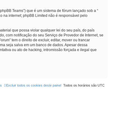
“phpBB Teams”) que é um sistema de fórum lançado sob a “
ão na internet; phpBB Limited não é responsável pelo
erial que possa violar qualquer lei do seu país, do país
o, com notificação do seu Serviço de Provedor de Internet, se
m” tem o direito de excluir, editar, mover ou trancar
acima seja salva em um banco de dados. Apesar dessa
ativa ou ato de hacking, intromissão forçada e ilegal que
os
Excluir todos os cookies deste painel
Todos os horários são
UTC