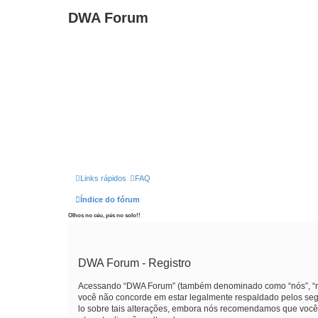
DWA Forum
Links rápidos
FAQ
Índice do fórum
Olhos no céu, pés no solo!!
DWA Forum - Registro
Acessando “DWA Forum” (também denominado como “nós”, “nos
você não concorde em estar legalmente respaldado pelos seg
lo sobre tais alterações, embora nós recomendamos que você