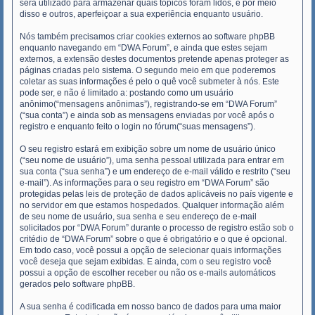
será utilizado para armazenar quais tópicos foram lidos, e por meio
disso e outros, aperfeiçoar a sua experiência enquanto usuário.
Nós também precisamos criar cookies externos ao software phpBB
enquanto navegando em “DWA Forum”, e ainda que estes sejam
externos, a extensão destes documentos pretende apenas proteger as
páginas criadas pelo sistema. O segundo meio em que poderemos
coletar as suas informações é pelo o quê você submeter à nós. Este
pode ser, e não é limitado a: postando como um usuário
anônimo(“mensagens anônimas”), registrando-se em “DWA Forum”
(“sua conta”) e ainda sob as mensagens enviadas por você após o
registro e enquanto feito o login no fórum(“suas mensagens”).
O seu registro estará em exibição sobre um nome de usuário único
(“seu nome de usuário”), uma senha pessoal utilizada para entrar em
sua conta (“sua senha”) e um endereço de e-mail válido e restrito (“seu
e-mail”). As informações para o seu registro em “DWA Forum” são
protegidas pelas leis de proteção de dados aplicáveis no país vigente e
no servidor em que estamos hospedados. Qualquer informação além
de seu nome de usuário, sua senha e seu endereço de e-mail
solicitados por “DWA Forum” durante o processo de registro estão sob o
critédio de “DWA Forum” sobre o que é obrigatório e o que é opcional.
Em todo caso, você possui a opção de selecionar quais informações
você deseja que sejam exibidas. E ainda, com o seu registro você
possui a opção de escolher receber ou não os e-mails automáticos
gerados pelo software phpBB.
A sua senha é codificada em nosso banco de dados para uma maior