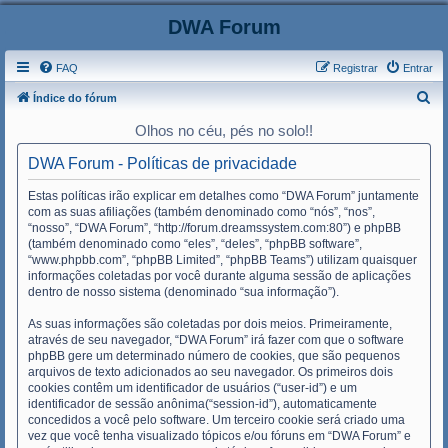
DWA Forum
FAQ
Registrar
Entrar
P
Índice do fórum
e
Olhos no céu, pés no solo!!
s
DWA Forum - Políticas de privacidade
q
u
Estas políticas irão explicar em detalhes como “DWA Forum” juntamente
com as suas afiliações (também denominado como “nós”, “nos”,
i
“nosso”, “DWA Forum”, “http://forum.dreamssystem.com:80”) e phpBB
s
(também denominado como “eles”, “deles”, “phpBB software”,
“www.phpbb.com”, “phpBB Limited”, “phpBB Teams”) utilizam quaisquer
a
informações coletadas por você durante alguma sessão de aplicações
r
dentro de nosso sistema (denominado “sua informação”).
As suas informações são coletadas por dois meios. Primeiramente,
através de seu navegador, “DWA Forum” irá fazer com que o software
phpBB gere um determinado número de cookies, que são pequenos
arquivos de texto adicionados ao seu navegador. Os primeiros dois
cookies contêm um identificador de usuários (“user-id”) e um
identificador de sessão anônima(“session-id”), automaticamente
concedidos a você pelo software. Um terceiro cookie será criado uma
vez que você tenha visualizado tópicos e/ou fóruns em “DWA Forum” e