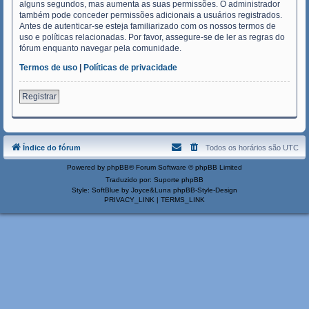
alguns segundos, mas aumenta as suas permissões. O administrador
também pode conceder permissões adicionais a usuários registrados.
Antes de autenticar-se esteja familiarizado com os nossos termos de
uso e políticas relacionadas. Por favor, assegure-se de ler as regras do
fórum enquanto navegar pela comunidade.
Termos de uso
|
Políticas de privacidade
Registrar
Índice do fórum
Todos os horários são
UTC
Powered by
phpBB
® Forum Software © phpBB Limited
Traduzido por:
Suporte phpBB
Style: SoftBlue by Joyce&Luna
phpBB-Style-Design
PRIVACY_LINK
|
TERMS_LINK