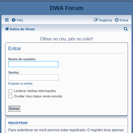
DWA Forum
FAQ
Registrar
Entrar
P
Índice do fórum
e
Olhos no céu, pés no solo!!
s
Entrar
q
u
Nome de usuário:
i
s
Senha:
a
Esqueci a senha
r
Lembrar minhas informações
Ocultar meu status nesta sessão
REGISTRAR
Para autenticar-se você precisa estar registrado. O registro leva apenas