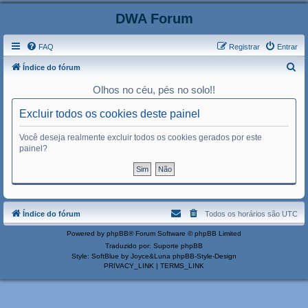
DWA Forum
FAQ
Registrar
Entrar
P
Índice do fórum
e
Olhos no céu, pés no solo!!
s
Excluir todos os cookies deste painel
q
u
Você deseja realmente excluir todos os cookies gerados por este
painel?
i
s
a
r
Índice do fórum
Todos os horários são
UTC
Powered by
phpBB
® Forum Software © phpBB Limited
Traduzido por:
Suporte phpBB
Style: SoftBlue by Joyce&Luna
phpBB-Style-Design
PRIVACY_LINK
|
TERMS_LINK