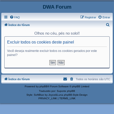
DWA Forum
FAQ
Registrar
Entrar
P
Índice do fórum
e
Olhos no céu, pés no solo!!
s
Excluir todos os cookies deste painel
q
u
Você deseja realmente excluir todos os cookies gerados por este
painel?
i
s
a
r
Índice do fórum
Todos os horários são
UTC
Powered by
phpBB
® Forum Software © phpBB Limited
Traduzido por:
Suporte phpBB
Style: SoftBlue by Joyce&Luna
phpBB-Style-Design
PRIVACY_LINK
|
TERMS_LINK