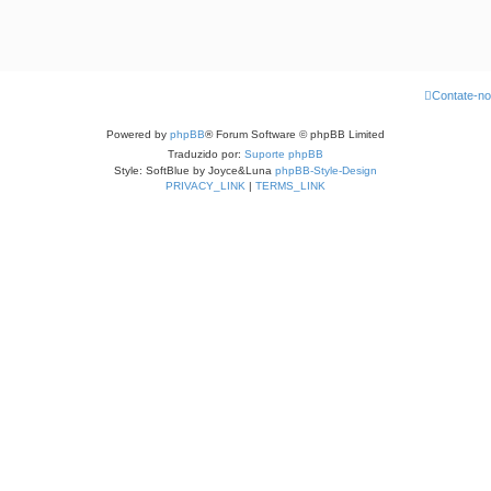
Contate-n
Powered by
phpBB
® Forum Software © phpBB Limited
Traduzido por:
Suporte phpBB
Style: SoftBlue by Joyce&Luna
phpBB-Style-Design
PRIVACY_LINK
|
TERMS_LINK