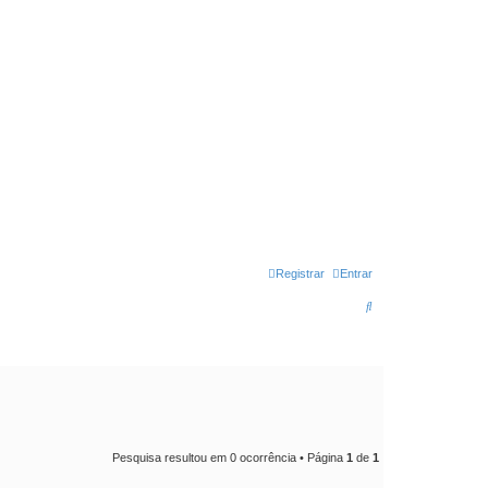
Registrar
Entrar
P
e
s
q
u
i
Pesquisa resultou em 0 ocorrência • Página
1
de
1
s