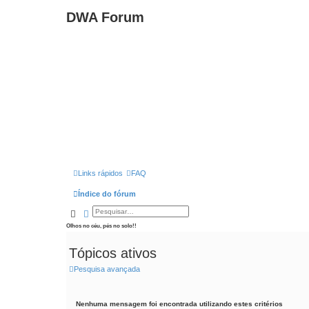
DWA Forum
Links rápidos
FAQ
Índice do fórum
Pesquisar
Pesquisa avançada
Olhos no céu, pés no solo!!
Tópicos ativos
Pesquisa avançada
Nenhuma mensagem foi encontrada utilizando estes critérios