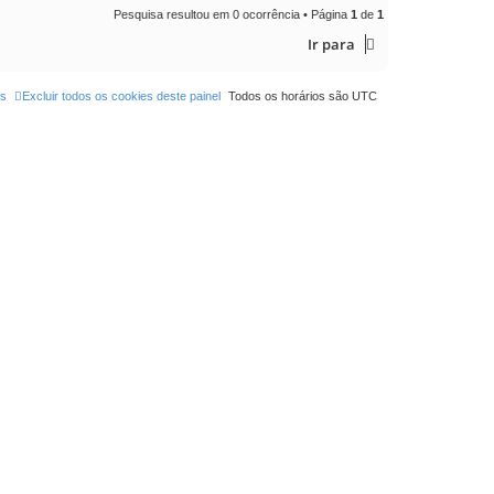
a
Pesquisa resultou em 0 ocorrência • Página
1
de
1
r
Ir para
os
Excluir todos os cookies deste painel
Todos os horários são
UTC