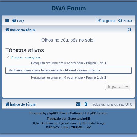
DWA Forum
FAQ
Registrar
Entrar
P
Índice do fórum
e
Olhos no céu, pés no solo!!
s
Tópicos ativos
q
Pesquisa avançada
u
Pesquisa resultou em 0 ocorrência • Página
1
de
1
i
Nenhuma mensagem foi encontrada utilizando estes critérios
s
Pesquisa resultou em 0 ocorrência • Página
1
de
1
a
Ir para
r
Índice do fórum
Todos os horários são
UTC
Powered by
phpBB
® Forum Software © phpBB Limited
Traduzido por:
Suporte phpBB
Style: SoftBlue by Joyce&Luna
phpBB-Style-Design
PRIVACY_LINK
|
TERMS_LINK