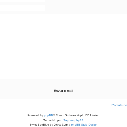
Contate-n
Powered by
phpBB
® Forum Software © phpBB Limited
Traduzido por:
Suporte phpBB
Style: SoftBlue by Joyce&Luna
phpBB-Style-Design