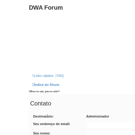
DWA Forum
Links rápidos
FAQ
Índice do fórum
Olhos no céu, pés no solo!!
Contato
Destinatário:
Administrador
Seu endereço de email:
Seu nome: