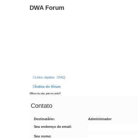
DWA Forum
Links rápidos
FAQ
Índice do fórum
Olhos no céu, pés no solo!!
Contato
Destinatário:
Administrador
Seu endereço de email:
Seu nome: