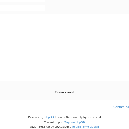
Contate-n
Powered by
phpBB
® Forum Software © phpBB Limited
Traduzido por:
Suporte phpBB
Style: SoftBlue by Joyce&Luna
phpBB-Style-Design