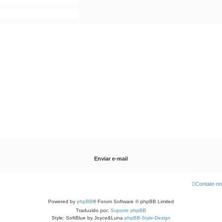
Contate-n
Powered by
phpBB
® Forum Software © phpBB Limited
Traduzido por:
Suporte phpBB
Style: SoftBlue by Joyce&Luna
phpBB-Style-Design