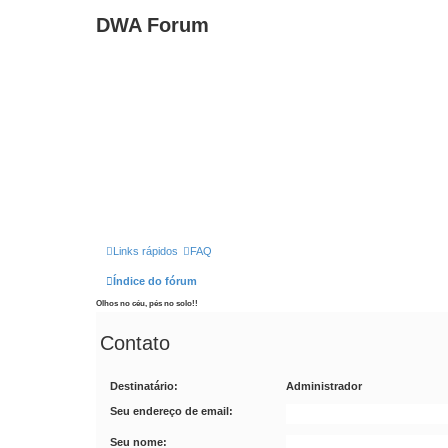
DWA Forum
Links rápidos
FAQ
Índice do fórum
Olhos no céu, pés no solo!!
Contato
Destinatário:
Administrador
Seu endereço de email:
Seu nome: