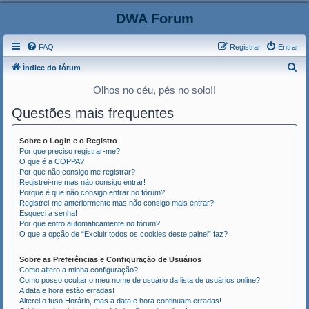
DWA Forum
FAQ
Registrar
Entrar
P
Índice do fórum
e
Olhos no céu, pés no solo!!
s
Questões mais frequentes
q
u
Sobre o Login e o Registro
i
Por que preciso registrar-me?
O que é a COPPA?
s
Por que não consigo me registrar?
Registrei-me mas não consigo entrar!
a
Porque é que não consigo entrar no fórum?
r
Registrei-me anteriormente mas não consigo mais entrar?!
Esqueci a senha!
Por que entro automaticamente no fórum?
O que a opção de “Excluir todos os cookies deste painel” faz?
Sobre as Preferências e Configuração de Usuários
Como altero a minha configuração?
Como posso ocultar o meu nome de usuário da lista de usuários online?
A data e hora estão erradas!
Alterei o fuso Horário, mas a data e hora continuam erradas!