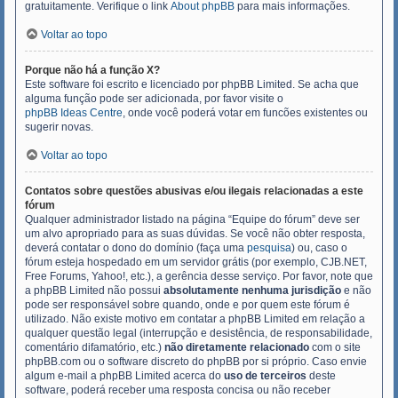
gratuitamente. Verifique o link
About phpBB
para mais informações.
Voltar ao topo
Porque não há a função X?
Este software foi escrito e licenciado por phpBB Limited. Se acha que
alguma função pode ser adicionada, por favor visite o
phpBB Ideas Centre
, onde você poderá votar em funcões existentes ou
sugerir novas.
Voltar ao topo
Contatos sobre questões abusivas e/ou ilegais relacionadas a este
fórum
Qualquer administrador listado na página “Equipe do fórum” deve ser
um alvo apropriado para as suas dúvidas. Se você não obter resposta,
deverá contatar o dono do domínio (faça uma
pesquisa
) ou, caso o
fórum esteja hospedado em um servidor grátis (por exemplo, CJB.NET,
Free Forums, Yahoo!, etc.), a gerência desse serviço. Por favor, note que
a phpBB Limited não possui
absolutamente nenhuma jurisdição
e não
pode ser responsável sobre quando, onde e por quem este fórum é
utilizado. Não existe motivo em contatar a phpBB Limited em relação a
qualquer questão legal (interrupção e desistência, de responsabilidade,
comentário difamatório, etc.)
não diretamente relacionado
com o site
phpBB.com ou o software discreto do phpBB por si próprio. Caso envie
algum e-mail a phpBB Limited acerca do
uso de terceiros
deste
software, poderá receber uma resposta concisa ou não receber