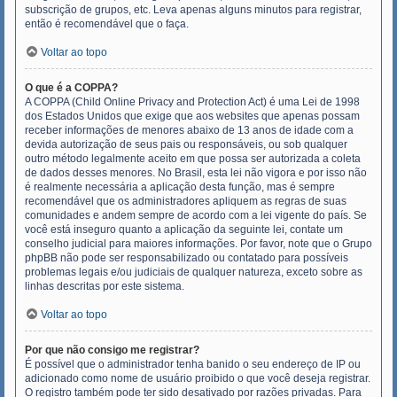
subscrição de grupos, etc. Leva apenas alguns minutos para registrar,
então é recomendável que o faça.
Voltar ao topo
O que é a COPPA?
A COPPA (Child Online Privacy and Protection Act) é uma Lei de 1998
dos Estados Unidos que exige que aos websites que apenas possam
receber informações de menores abaixo de 13 anos de idade com a
devida autorização de seus pais ou responsáveis, ou sob qualquer
outro método legalmente aceito em que possa ser autorizada a coleta
de dados desses menores. No Brasil, esta lei não vigora e por isso não
é realmente necessária a aplicação desta função, mas é sempre
recomendável que os administradores apliquem as regras de suas
comunidades e andem sempre de acordo com a lei vigente do país. Se
você está inseguro quanto a aplicação da seguinte lei, contate um
conselho judicial para maiores informações. Por favor, note que o Grupo
phpBB não pode ser responsabilizado ou contatado para possíveis
problemas legais e/ou judiciais de qualquer natureza, exceto sobre as
linhas descritas por este sistema.
Voltar ao topo
Por que não consigo me registrar?
É possível que o administrador tenha banido o seu endereço de IP ou
adicionado como nome de usuário proibido o que você deseja registrar.
O registro também pode ter sido desativado por razões privadas. Para