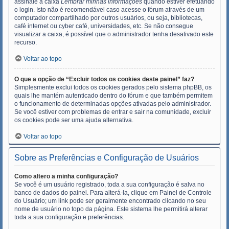
assinale a caixa
Lembrar minhas informações
quando estiver efetuando
o login. Isto não é recomendável caso acesse o fórum através de um
computador compartilhado por outros usuários, ou seja, bibliotecas,
café internet ou cyber café, universidades, etc. Se não consegue
visualizar a caixa, é possível que o administrador tenha desativado este
recurso.
Voltar ao topo
O que a opção de “Excluir todos os cookies deste painel” faz?
Simplesmente exclui todos os cookies gerados pelo sistema phpBB, os
quais lhe mantém autenticado dentro do fórum e que também permitem
o funcionamento de determinadas opções ativadas pelo administrador.
Se você estiver com problemas de entrar e sair na comunidade, excluir
os cookies pode ser uma ajuda alternativa.
Voltar ao topo
Sobre as Preferências e Configuração de Usuários
Como altero a minha configuração?
Se você é um usuário registrado, toda a sua configuração é salva no
banco de dados do painel. Para alterá-la, clique em Painel de Controle
do Usuário; um link pode ser geralmente encontrado clicando no seu
nome de usuário no topo da página. Este sistema lhe permitirá alterar
toda a sua configuração e preferências.