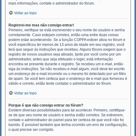
mais informações, contate o administrador do fórum.
Voltar ao topo
Registrei-me mas não consigo entrar!
Primeiro, verifique se está escrevendo o seu nome de usuário e senha
corretamente. Caso estejam corretos, então uma entre duas coisas
podem estar acontecendo. Se a função COPPA estiver ativa no fórum e
você especificou ter menos de 13 anos de idade em seu registro, você
terá que seguir às instruções que recebeu. Alguns fóruns exigem que o
registro de novos usuários seja ativado, tanto por você como por um
administrador, antes que seja efetuado o login; está informação
encontra-se presente durante o registro. Se recebeu um e-mail, então
siga às instruções. Se não recebeu e-mail algum, você deve ter escrito
um endereço de e-mail incorreto ou o mesmo foi detectado por um filtro
de spam. Se você tem certeza que o endereço de e-mail que forneceu é
válido e correto, então tente contatar o administrador do fórum.
Voltar ao topo
Porque é que não consigo entrar no fórum?
Existem diversas possibilidades para tal acontecer. Primeiro, certifique-
se de que seu nome de usuário e senha estão corretos. Se estiverem,
contate o administrador do painel para ter certeza de que você não foi
banido. É possível também que tenha ocorrido um erro de configuração,
o qual precise ser corrigido.