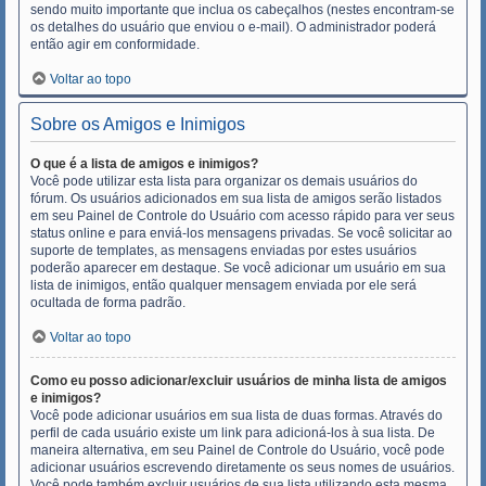
sendo muito importante que inclua os cabeçalhos (nestes encontram-se
os detalhes do usuário que enviou o e-mail). O administrador poderá
então agir em conformidade.
Voltar ao topo
Sobre os Amigos e Inimigos
O que é a lista de amigos e inimigos?
Você pode utilizar esta lista para organizar os demais usuários do
fórum. Os usuários adicionados em sua lista de amigos serão listados
em seu Painel de Controle do Usuário com acesso rápido para ver seus
status online e para enviá-los mensagens privadas. Se você solicitar ao
suporte de templates, as mensagens enviadas por estes usuários
poderão aparecer em destaque. Se você adicionar um usuário em sua
lista de inimigos, então qualquer mensagem enviada por ele será
ocultada de forma padrão.
Voltar ao topo
Como eu posso adicionar/excluir usuários de minha lista de amigos
e inimigos?
Você pode adicionar usuários em sua lista de duas formas. Através do
perfil de cada usuário existe um link para adicioná-los à sua lista. De
maneira alternativa, em seu Painel de Controle do Usuário, você pode
adicionar usuários escrevendo diretamente os seus nomes de usuários.
Você pode também excluir usuários de sua lista utilizando esta mesma