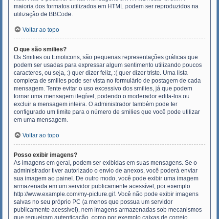
maioria dos formatos utilizados em HTML podem ser reproduzidos na
utilização de BBCode.
Voltar ao topo
O que são smilies?
Os Smilies ou Emoticons, são pequenas representações gráficas que
podem ser usadas para expressar algum sentimento utilizando poucos
caracteres, ou seja, :) quer dizer feliz, :( quer dizer triste. Uma lista
completa de smilies pode ser vista no formulário de postagem de cada
mensagem. Tente evitar o uso excessivo dos smilies, já que podem
tornar uma mensagem ilegível, podendo o moderador edita-los ou
excluir a mensagem inteira. O administrador também pode ter
configurado um limite para o número de smilies que você pode utilizar
em uma mensagem.
Voltar ao topo
Posso exibir imagens?
As imagens em geral, podem ser exibidas em suas mensagens. Se o
administrador tiver autorizado o envio de anexos, você poderá enviar
sua imagem ao painel. De outro modo, você pode exibir uma imagem
armazenada em um servidor publicamente acessível, por exemplo
http://www.example.com/my-picture.gif. Você não pode exibir imagens
salvas no seu próprio PC (a menos que possua um servidor
publicamente acessível), nem imagens armazenadas sob mecanismos
que requeiram autenticação, como por exemplo caixas de correio